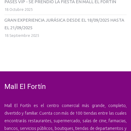
PASES VIP - SE PRENDIÓ LA FIESTA EN MALL EL FORTÍN
18 Octubre 2025
GRAN EXPERIENCIA JURÁSICA DESDE EL 18/09/2025 HASTA
EL 21/09/2025
18 Septiembre 2025
Mall El Fortín
Mall El Fortín es el centro comercial más grande, completo,
divertido y familiar. Cuenta con más de 100 tiendas entre las cuales
encontrarás restaurantes, supermercado, salas de cine, farmacias,
bancos, servicios públicos, boutiques, tiendas de departamentos y